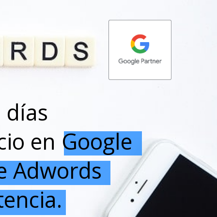
 días
cio en Google
le Adwords
encia.