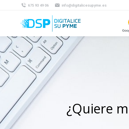
675 93 49 06
info@digitalicesupyme.es
¿Quiere me