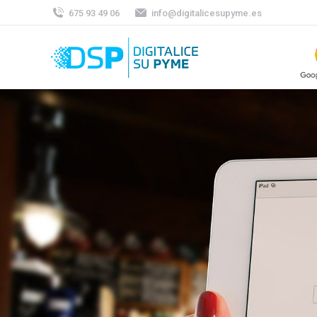
675 93 49 06
info@digitalicesupyme.es