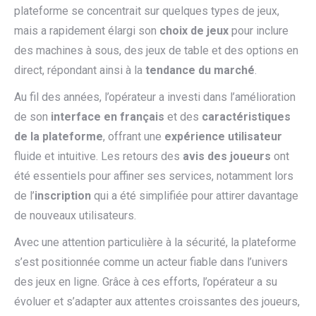
plateforme se concentrait sur quelques types de jeux,
mais a rapidement élargi son
choix de jeux
pour inclure
des machines à sous, des jeux de table et des options en
direct, répondant ainsi à la
tendance du marché
.
Au fil des années, l’opérateur a investi dans l’amélioration
de son
interface en français
et des
caractéristiques
de la plateforme
, offrant une
expérience utilisateur
fluide et intuitive. Les retours des
avis des joueurs
ont
été essentiels pour affiner ses services, notamment lors
de l’
inscription
qui a été simplifiée pour attirer davantage
de nouveaux utilisateurs.
Avec une attention particulière à la sécurité, la plateforme
s’est positionnée comme un acteur fiable dans l’univers
des jeux en ligne. Grâce à ces efforts, l’opérateur a su
évoluer et s’adapter aux attentes croissantes des joueurs,