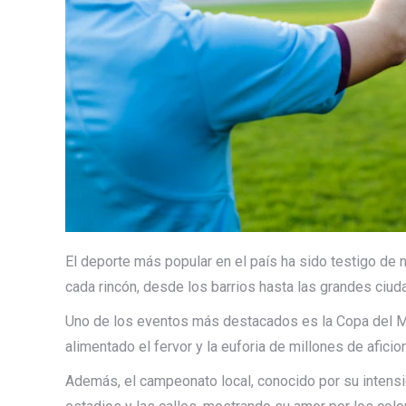
El deporte más popular en el país ha sido testigo de
cada rincón, desde los barrios hasta las grandes ciud
Uno de los eventos más destacados es la Copa del Mun
alimentado el fervor y la euforia de millones de afi
Además, el campeonato local, conocido por su intensid