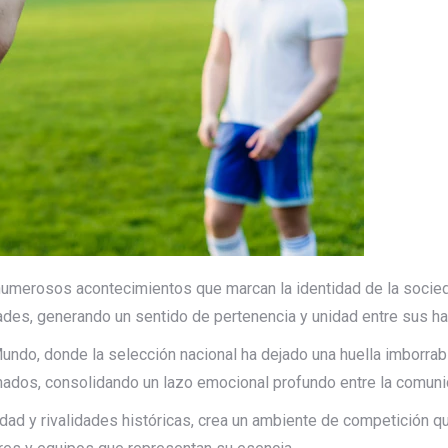
 numerosos acontecimientos que marcan la identidad de la socied
ades, generando un sentido de pertenencia y unidad entre sus ha
do, donde la selección nacional ha dejado una huella imborrable
cionados, consolidando un lazo emocional profundo entre la comun
ad y rivalidades históricas, crea un ambiente de competición qu