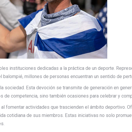
es instituciones dedicadas a la práctica de un deporte. Repres
el balompié, millones de personas encuentran un sentido de perten
e la sociedad. Esta devoción se transmite de generación en gener
 de competencia, sino también ocasiones para celebrar y compa
 al fomentar actividades que trascienden el ámbito deportivo. 
vida cotidiana de sus miembros. Estas iniciativas no solo promue
es.