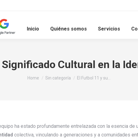
Inicio
Quiénes somos
Servicios
Co
 Significado Cultural en la I
You are here:
Home
Sin categoría
El Futbol 11 y su…
 equipo ha estado profundamente entrelazada con la esencia de u
ntidad
colectiva, vinculando a generaciones y a comunidades ent