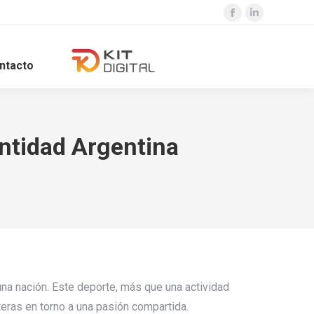
Facebook
Linkedin
page
page
opens
opens
ntacto
in
in
new
new
window
window
dentidad Argentina
na nación. Este deporte, más que una actividad
eras en torno a una pasión compartida.