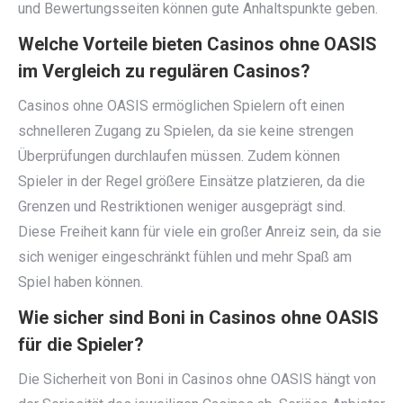
und Bewertungsseiten können gute Anhaltspunkte geben.
Welche Vorteile bieten Casinos ohne OASIS
im Vergleich zu regulären Casinos?
Casinos ohne OASIS ermöglichen Spielern oft einen
schnelleren Zugang zu Spielen, da sie keine strengen
Überprüfungen durchlaufen müssen. Zudem können
Spieler in der Regel größere Einsätze platzieren, da die
Grenzen und Restriktionen weniger ausgeprägt sind.
Diese Freiheit kann für viele ein großer Anreiz sein, da sie
sich weniger eingeschränkt fühlen und mehr Spaß am
Spiel haben können.
Wie sicher sind Boni in Casinos ohne OASIS
für die Spieler?
Die Sicherheit von Boni in Casinos ohne OASIS hängt von