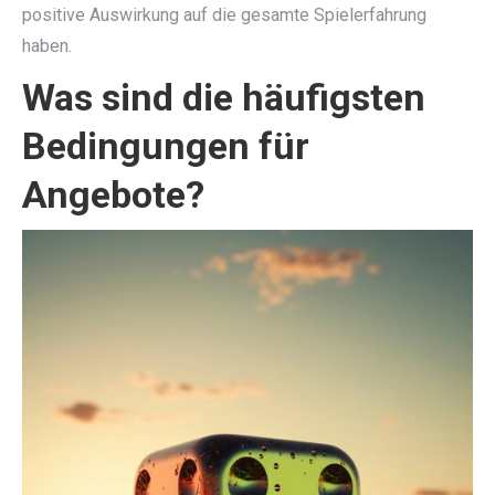
positive Auswirkung auf die gesamte Spielerfahrung
haben.
Was sind die häufigsten
Bedingungen für
Angebote?