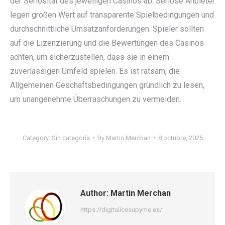
der Seriosität des jeweiligen Casinos ab. Seriöse Anbieter
legen großen Wert auf transparente Spielbedingungen und
durchschnittliche Umsatzanforderungen. Spieler sollten
auf die Lizenzierung und die Bewertungen des Casinos
achten, um sicherzustellen, dass sie in einem
zuverlässigen Umfeld spielen. Es ist ratsam, die
Allgemeinen Geschäftsbedingungen gründlich zu lesen,
um unangenehme Überraschungen zu vermeiden.
Category:
Sin categoría
By
Martin Merchan
8 octubre, 2025
Author:
Martin Merchan
https://digitalicesupyme.es/