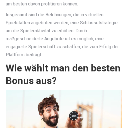
am besten davon profitieren können.
Insgesamt sind die Belohnungen, die in virtuellen
Spielstätten angeboten werden, eine Schlüsselstrategie,
um die Spieleraktivität zu erhöhen. Durch
maßgeschneiderte Angebote ist es möglich, eine
engagierte Spielerschaft zu schaffen, die zum Erfolg der
Plattform beiträgt.
Wie wählt man den besten
Bonus aus?