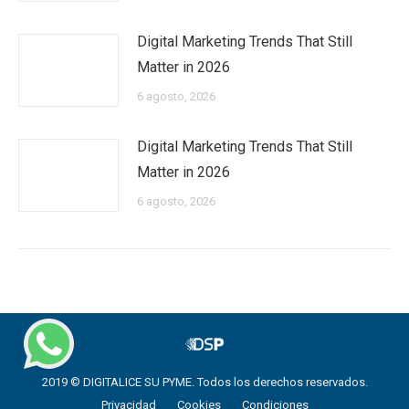
Digital Marketing Trends That Still
Matter in 2026
6 agosto, 2026
Digital Marketing Trends That Still
Matter in 2026
6 agosto, 2026
2019 © DIGITALICE SU PYME. Todos los derechos reservados.
Privacidad
Cookies
Condiciones