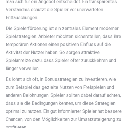
man sich für ein Angebot entscheidet. Ein transparentes
Verständnis schützt die Spieler vor unerwarteten
Enttäuschungen.
Die Spielerförderung ist ein zentrales Element moderner
Spielstrategien. Anbieter möchten sicherstellen, dass ihre
temporären Aktionen einen positiven Einfluss auf die
Aktivität der Nutzer haben. So sorgen attraktive
Spielanreize dazu, dass Spieler öfter zurückkehren und
länger verweilen.
Es lohnt sich oft, in Bonusstrategien zu investieren, wie
zum Beispiel das gezielte Nutzen von Freispielen und
anderen Belohnungen. Spieler sollten dabei darauf achten,
dass sie die Bedingungen kennen, um diese Strategien
optimal zu nutzen. Ein gut informierter Spieler hat bessere
Chancen, von den Möglichkeiten zur Umsatzsteigerung zu
profitieren.