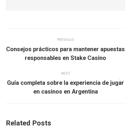
Post
PREVIOUS
navigation
Consejos prácticos para mantener apuestas
Previous
responsables en Stake Casino
post:
NEXT
Guía completa sobre la experiencia de jugar
Next
en casinos en Argentina
post:
Related Posts