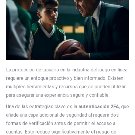
La protección del usuario en la industria del juego en línea
requiere un enfoque proactivo y bien informado. Existen
múltiples herramientas y recursos que se pueden utilizar
para asegurar una experiencia segura y confiable.
Una de las estrategias clave es la
autenticación 2FA
, que
añade una capa adicional de seguridad al requerir dos
formas de verificación antes de permitir el acceso a
cuentas. Esto reduce significativamente el riesgo de