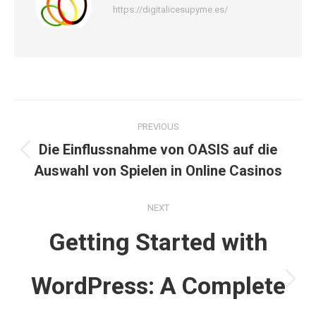
https://digitalicesupyme.es/
Post
PREVIOUS
navigation
Die Einflussnahme von OASIS auf die
Previous
Auswahl von Spielen in Online Casinos
post:
NEXT
Getting Started with
WordPress: A Complete
Next
post: