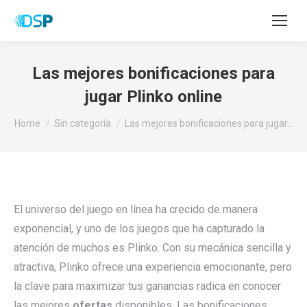
Las mejores bonificaciones para
jugar Plinko online
You are here:
Home
Sin categoría
Las mejores bonificaciones para jugar…
El universo del juego en línea ha crecido de manera
exponencial, y uno de los juegos que ha capturado la
atención de muchos es Plinko. Con su mecánica sencilla y
atractiva, Plinko ofrece una experiencia emocionante, pero
la clave para maximizar tus ganancias radica en conocer
las mejores
ofertas
disponibles. Las bonificaciones