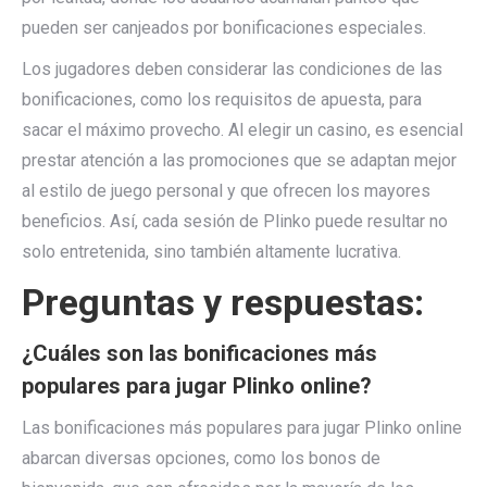
pueden ser canjeados por bonificaciones especiales.
Los jugadores deben considerar las condiciones de las
bonificaciones, como los requisitos de apuesta, para
sacar el máximo provecho. Al elegir un casino, es esencial
prestar atención a las promociones que se adaptan mejor
al estilo de juego personal y que ofrecen los mayores
beneficios. Así, cada sesión de Plinko puede resultar no
solo entretenida, sino también altamente lucrativa.
Preguntas y respuestas:
¿Cuáles son las bonificaciones más
populares para jugar Plinko online?
Las bonificaciones más populares para jugar Plinko online
abarcan diversas opciones, como los bonos de