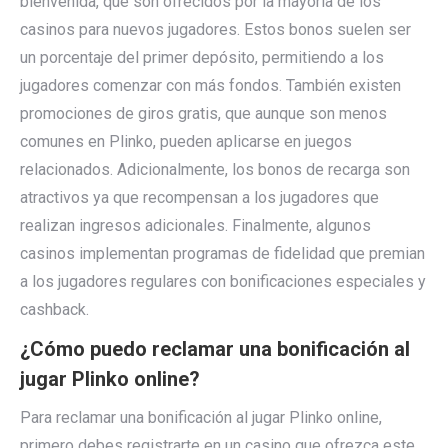
bienvenida, que son ofrecidos por la mayoría de los
casinos para nuevos jugadores. Estos bonos suelen ser
un porcentaje del primer depósito, permitiendo a los
jugadores comenzar con más fondos. También existen
promociones de giros gratis, que aunque son menos
comunes en Plinko, pueden aplicarse en juegos
relacionados. Adicionalmente, los bonos de recarga son
atractivos ya que recompensan a los jugadores que
realizan ingresos adicionales. Finalmente, algunos
casinos implementan programas de fidelidad que premian
a los jugadores regulares con bonificaciones especiales y
cashback.
¿Cómo puedo reclamar una bonificación al
jugar Plinko online?
Para reclamar una bonificación al jugar Plinko online,
primero debes registrarte en un casino que ofrezca este