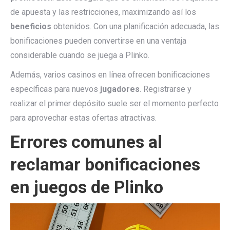
de apuesta y las restricciones, maximizando así los
beneficios
obtenidos. Con una planificación adecuada, las
bonificaciones pueden convertirse en una ventaja
considerable cuando se juega a Plinko.
Además, varios casinos en línea ofrecen bonificaciones
específicas para nuevos
jugadores
. Registrarse y
realizar el primer depósito suele ser el momento perfecto
para aprovechar estas ofertas atractivas.
Errores comunes al
reclamar bonificaciones
en juegos de Plinko