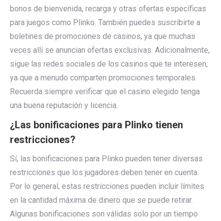
bonos de bienvenida, recarga y otras ofertas específicas
para juegos como Plinko. También puedes suscribirte a
boletines de promociones de casinos, ya que muchas
veces allí se anuncian ofertas exclusivas. Adicionalmente,
sigue las redes sociales de los casinos que te interesen,
ya que a menudo comparten promociones temporales.
Recuerda siempre verificar que el casino elegido tenga
una buena reputación y licencia.
¿Las bonificaciones para Plinko tienen
restricciones?
Sí, las bonificaciones para Plinko pueden tener diversas
restricciones que los jugadores deben tener en cuenta.
Por lo general, estas restricciones pueden incluir límites
en la cantidad máxima de dinero que se puede retirar.
Algunas bonificaciones son válidas solo por un tiempo