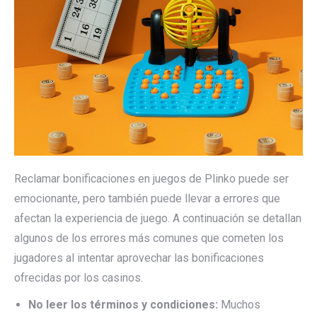
Reclamar bonificaciones en juegos de Plinko puede ser
emocionante, pero también puede llevar a errores que
afectan la experiencia de juego. A continuación se detallan
algunos de los errores más comunes que cometen los
jugadores al intentar aprovechar las bonificaciones
ofrecidas por los casinos.
No leer los términos y condiciones:
Muchos