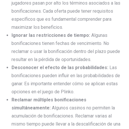
jugadores pasan por alto los términos asociados a las
bonificaciones. Cada oferta puede tener requisitos
específicos que es fundamental comprender para
maximizar los beneficios.
Ignorar las restricciones de tiempo:
Algunas
bonificaciones tienen fechas de vencimiento. No
reclamar o usar la bonificación dentro del plazo puede
resultar en la pérdida de oportunidades.
Desconocer el efecto de las probabilidades:
Las
bonificaciones pueden influir en las probabilidades de
ganar. Es importante entender cómo se aplican estas
opciones en el juego de Plinko.
Reclamar múltiples bonificaciones
simultáneamente:
Algunos casinos no permiten la
acumulación de bonificaciones. Reclamar varias al
mismo tiempo puede llevar a la descalificación de una