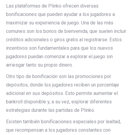
Las plataformas de Plinko ofrecen diversas
bonificaciones que pueden ayudar a los jugadores a
maximizar su experiencia de juego. Una de las más
comunes son los bonos de bienvenida, que suelen incluir
créditos adicionales o giros gratis al registrarse. Estos
incentivos son fundamentales para que los nuevos
jugadores puedan comenzar a explorar el juego sin
arriesgar tanto su propio dinero.
Otro tipo de bonificación son las promociones por
depósitos, donde los jugadores reciben un porcentaje
adicional en sus depósitos. Esto permite aumentar el
bankroll disponible y, a su vez, explorar diferentes
estrategias durante las partidas de Plinko.
Existen también bonificaciones especiales por lealtad,
que recompensan a los jugadores constantes con