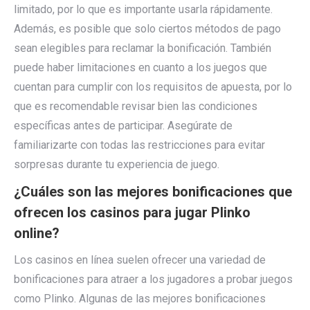
limitado, por lo que es importante usarla rápidamente.
Además, es posible que solo ciertos métodos de pago
sean elegibles para reclamar la bonificación. También
puede haber limitaciones en cuanto a los juegos que
cuentan para cumplir con los requisitos de apuesta, por lo
que es recomendable revisar bien las condiciones
específicas antes de participar. Asegúrate de
familiarizarte con todas las restricciones para evitar
sorpresas durante tu experiencia de juego.
¿Cuáles son las mejores bonificaciones que
ofrecen los casinos para jugar Plinko
online?
Los casinos en línea suelen ofrecer una variedad de
bonificaciones para atraer a los jugadores a probar juegos
como Plinko. Algunas de las mejores bonificaciones