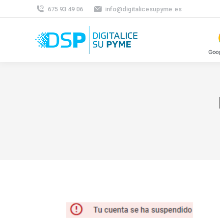
675 93 49 06
info@digitalicesupyme.es