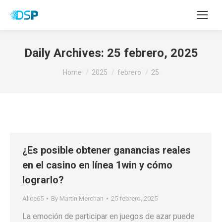
Daily Archives:
25 febrero, 2025
You are here:
Home
2025
febrero
25
¿Es posible obtener ganancias reales
en el casino en línea 1win y cómo
lograrlo?
Alice65
By
Martin Merchan
25 febrero, 2025
La emoción de participar en juegos de azar puede