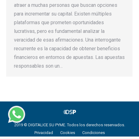
atraer a muchas personas que buscan opciones
para incrementar su capital. Existen múltiples
plataformas que prometen oportunidades
lucrativas, pero es fundamental analizar la
veracidad de esas afirmaciones. Una interrogante
recurrente es la capacidad de obtener beneficios
financieros en entornos de apuestas. Las apuestas
responsables son un…
2019 © DIGITALICE SU PYME. Todos los derechos reservados.
Privacidad
Cookies
Condiciones