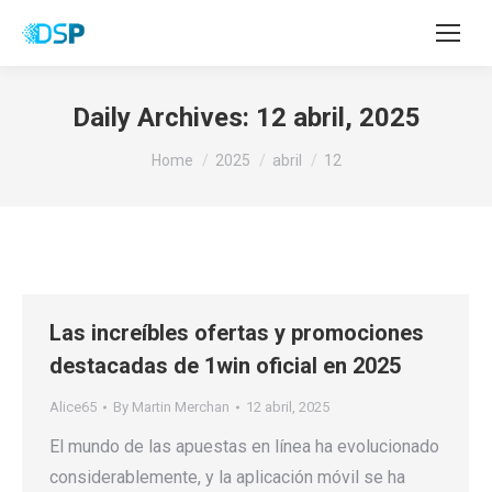
Daily Archives:
12 abril, 2025
You are here:
Home
2025
abril
12
Las increíbles ofertas y promociones
destacadas de 1win oficial en 2025
Alice65
By
Martin Merchan
12 abril, 2025
El mundo de las apuestas en línea ha evolucionado
considerablemente, y la aplicación móvil se ha