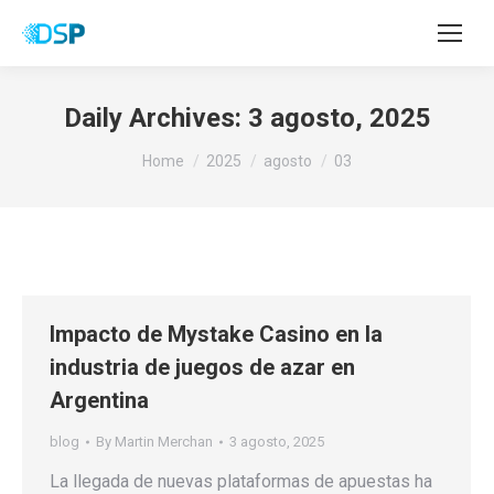
Daily Archives:
3 agosto, 2025
You are here:
Home
2025
agosto
03
Impacto de Mystake Casino en la
industria de juegos de azar en
Argentina
blog
By
Martin Merchan
3 agosto, 2025
La llegada de nuevas plataformas de apuestas ha