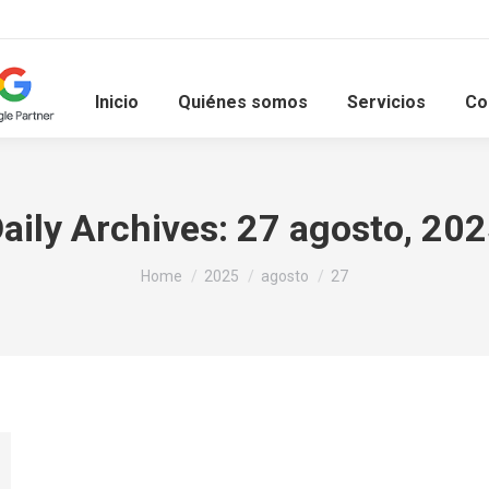
Inicio
Quiénes somos
Servicios
Co
aily Archives:
27 agosto, 20
You are here:
Home
2025
agosto
27