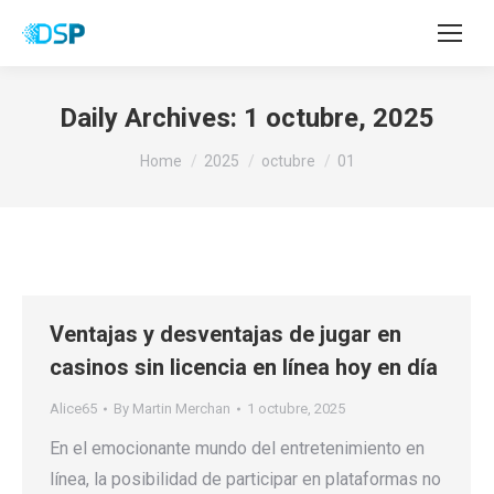
Daily Archives:
1 octubre, 2025
You are here:
Home
2025
octubre
01
Ventajas y desventajas de jugar en
casinos sin licencia en línea hoy en día
Alice65
By
Martin Merchan
1 octubre, 2025
En el emocionante mundo del entretenimiento en
línea, la posibilidad de participar en plataformas no