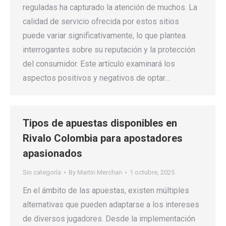
reguladas ha capturado la atención de muchos. La
calidad de servicio ofrecida por estos sitios
puede variar significativamente, lo que plantea
interrogantes sobre su reputación y la protección
del consumidor. Este artículo examinará los
aspectos positivos y negativos de optar…
Tipos de apuestas disponibles en
Rivalo Colombia para apostadores
apasionados
Sin categoría
By
Martin Merchan
1 octubre, 2025
En el ámbito de las apuestas, existen múltiples
alternativas que pueden adaptarse a los intereses
de diversos jugadores. Desde la implementación