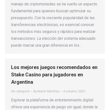
manejo de criptomonedas se ha vuelto un aspecto
fundamental para quienes buscan optimizar su
presupuesto. Con la creciente popularidad de las
transferencias electrónicas, es esencial conocer
los métodos más seguros y rápidos para realizar
transacciones. La elección del sistema adecuado
puede marcar una gran diferencia en los…
Los mejores juegos recomendados en
Stake Casino para jugadores en
Argentina
Sin categoría
By
Martin Merchan
4 octubre, 2025
Explorar la plataforma de entretenimiento digital
ofrece una experiencia de juego sin igual, donde la