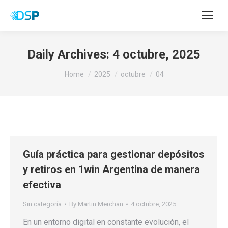
Daily Archives:
4 octubre, 2025
You are here:
Home
2025
octubre
04
Guía práctica para gestionar depósitos
y retiros en 1win Argentina de manera
efectiva
Sin categoría
By
Martin Merchan
4 octubre, 2025
En un entorno digital en constante evolución, el