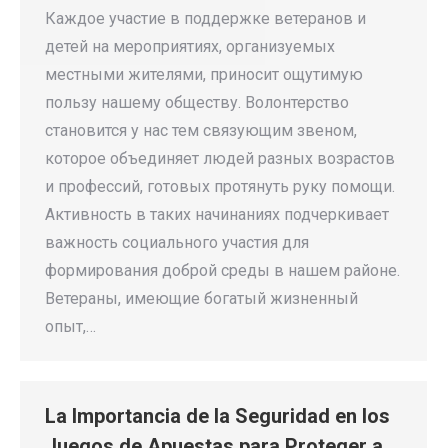
Каждое участие в поддержке ветеранов и
детей на мероприятиях, организуемых
местными жителями, приносит ощутимую
пользу нашему обществу. Волонтерство
становится у нас тем связующим звеном,
которое объединяет людей разных возрастов
и профессий, готовых протянуть руку помощи.
Активность в таких начинаниях подчеркивает
важность социального участия для
формирования доброй среды в нашем районе.
Ветераны, имеющие богатый жизненный
опыт,…
La Importancia de la Seguridad en los
Juegos de Apuestas para Proteger a