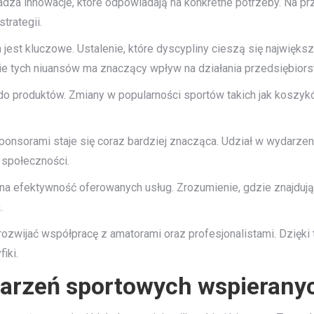
za innowacje, które odpowiadają na konkretne potrzeby. Na przy
trategii.
 jest kluczowe. Ustalenie, które dyscypliny cieszą się najwię
 tych niuansów ma znaczący wpływ na działania przedsiębiors
o produktów. Zmiany w popularności sportów takich jak koszykó
ponsorami staje się coraz bardziej znacząca. Udział w wydarze
 społeczności.
a na efektywność oferowanych usług. Zrozumienie, gdzie znajduj
.
 rozwijać współpracę z amatorami oraz profesjonalistami. Dzięk
iki.
darzeń sportowych wspierany