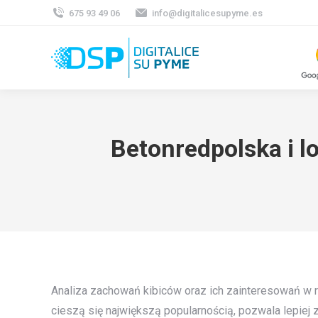
675 93 49 06
info@digitalicesupyme.es
Betonredpolska i l
Analiza zachowań kibiców oraz ich zainteresowań w r
cieszą się największą popularnością, pozwala lepiej 