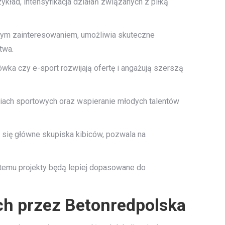
kład, intensyfikacja działań związanych z piłką
kszym zainteresowaniem, umożliwia skuteczne
twa.
wka czy e-sport rozwijają ofertę i angażują szerszą
niach sportowych oraz wspieranie młodych talentów
ą się główne skupiska kibiców, pozwala na
i temu projekty będą lepiej dopasowane do
ch przez Betonredpolska