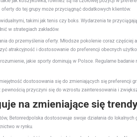
takie jak koszykówka, również są na czołowej pozycji w prefer
e oferty do tej grupy może przyciągnąć dodatkowych klientów.
widualnymi, takimi jak tenis czy boks. Wydarzenia te przyciąga
dnić w strategiach zakładów.
nia do przemyślenia oferty. Młodsze pokolenie coraz częściej a
zyć atrakcyjność i dostosowanie do preferencji obecnych użytk
rozumienie, jakie sporty dominują w Polsce. Regularne badanie
miejętność dostosowania się do zmieniających się preferencji g
pewnością przyczyni się do wzrostu zainteresowania i zwiększe
uje na zmieniające się trend
ów, Betonredpolska dostosowuje swoje działania do lokalnych
nictwo w rynku.