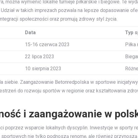
a, można wymienić lokalne turnieje piłkarskie i biegowe. Te wyd
w. Udział w takich imprezach pozwala na lepsze dopasowanie of
integracji społeczności oraz promują zdrowy styl życia.
Data
Typ s
15-16 czerwca 2023
Piłka
22 lipca 2023
Biega
10 sierpnia 2023
Różne
a siebie. Zaangażowanie Betonredpolska w sportowe inicjatywy p
przestrzeń do rozwoju sportów w regionie oraz kształtowania z
ość i zaangażowanie w polsk
i poprzez wsparcie lokalnych dyscyplin. Inwestycje w sporty r
ń sportowych nie tylko podnoszą renomę, ale również przynoszą