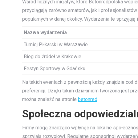
Wśród licznych inicjatyw, które Betonredpolska wspier
przyciągają zarówno amatorów, jak i profesjonalistó
popularnych w danej okolicy. Wydarzenia te sprzyjają 
Nazwa wydarzenia
Turniej Piłkarski w Warszawie
Bieg do źródeł w Krakowie
Festyn Sportowy w Gdańsku
Na takich eventach z pewnością każdy znajdzie coś dl
preferencji. Dzięki takim działaniom tworzona jest 
można znaleźć na stronie
betonred
.
Społeczna odpowiedzialn
Firmy mogą znacząco wpłynąć na lokalne społecznośc
sprzyjają rozwojowi. Regularne sponsoringi wydarze