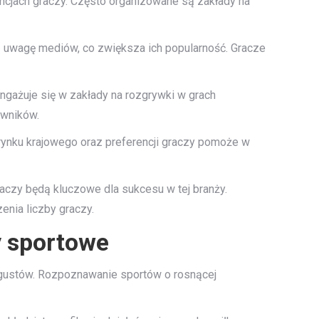
encjach graczy. Często organizowane są zakłady na
ją uwagę mediów, co zwiększa ich popularność. Gracze
ngażuje się w zakłady na rozgrywki w grach
owników.
 rynku krajowego oraz preferencji graczy pomoże w
raczy będą kluczowe dla sukcesu w tej branży.
nia liczby graczy.
y sportowe
 gustów. Rozpoznawanie sportów o rosnącej