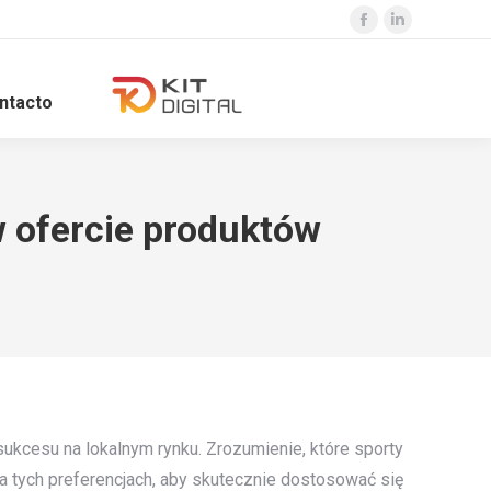
Facebook
Linkedin
page
page
opens
opens
ntacto
in
in
new
new
window
window
w ofercie produktów
ukcesu na lokalnym rynku. Zrozumienie, które sporty
a tych preferencjach, aby skutecznie dostosować się