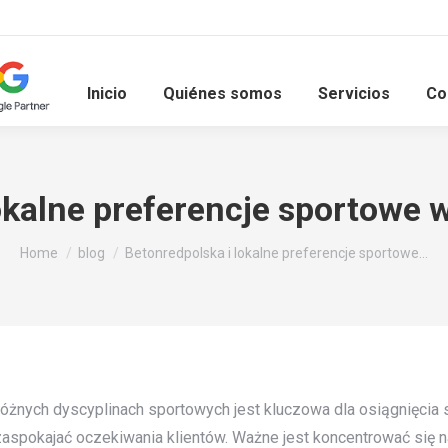
Inicio
Quiénes somos
Servicios
Co
okalne preferencje sportowe 
You are here:
Home
blog
Betonredpolska i lokalne preferencje sportowe…
óżnych dyscyplinach sportowych jest kluczowa dla osiągnięcia s
zaspokajać oczekiwania klientów. Ważne jest koncentrować się n