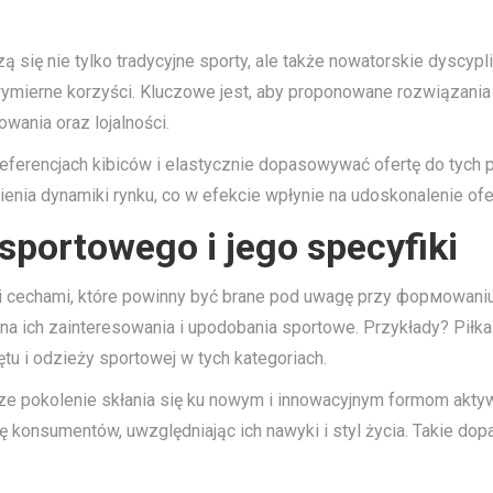
się nie tylko tradycyjne sporty, ale także nowatorskie dyscypli
mierne korzyści. Kluczowe jest, aby proponowane rozwiązania 
wania oraz lojalności.
eferencjach kibiców i elastycznie dopasowywać ofertę do tych
nia dynamiki rynku, co w efekcie wpłynie na udoskonalenie ofer
sportowego i jego specyfiki
i cechami, które powinny być brane pod uwagę przy формowaniu
ię na ich zainteresowania i upodobania sportowe. Przykłady? Pił
u i odzieży sportowej w tych kategoriach.
ze pokolenie skłania się ku nowym i innowacyjnym formom aktywn
ę konsumentów, uwzględniając ich nawyki i styl życia. Takie d