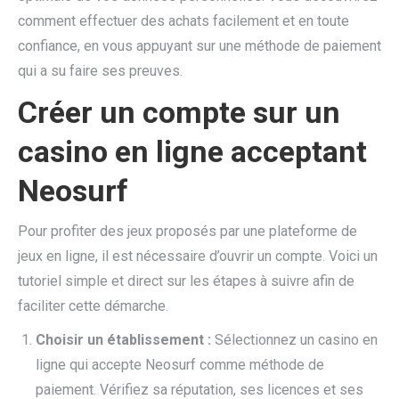
comment effectuer des achats facilement et en toute
confiance, en vous appuyant sur une méthode de paiement
qui a su faire ses preuves.
Créer un compte sur un
casino en ligne acceptant
Neosurf
Pour profiter des jeux proposés par une plateforme de
jeux en ligne, il est nécessaire d’ouvrir un compte. Voici un
tutoriel simple et direct sur les étapes à suivre afin de
faciliter cette démarche.
Choisir un établissement :
Sélectionnez un casino en
ligne qui accepte Neosurf comme méthode de
paiement. Vérifiez sa réputation, ses licences et ses