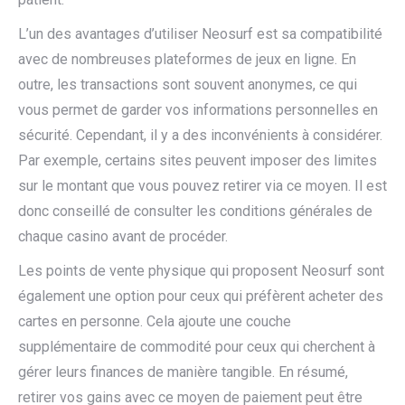
L’un des avantages d’utiliser Neosurf est sa compatibilité
avec de nombreuses plateformes de jeux en ligne. En
outre, les transactions sont souvent anonymes, ce qui
vous permet de garder vos informations personnelles en
sécurité. Cependant, il y a des inconvénients à considérer.
Par exemple, certains sites peuvent imposer des limites
sur le montant que vous pouvez retirer via ce moyen. Il est
donc conseillé de consulter les conditions générales de
chaque casino avant de procéder.
Les points de vente physique qui proposent Neosurf sont
également une option pour ceux qui préfèrent acheter des
cartes en personne. Cela ajoute une couche
supplémentaire de commodité pour ceux qui cherchent à
gérer leurs finances de manière tangible. En résumé,
retirer vos gains avec ce moyen de paiement peut être