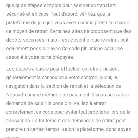
quelques étapes simples pour assurer un transfert
sécurisé et efficace. Tout d’abord, vérifiez que la
plateforme de jeu que vous avez choisie prend en charge
ce moyen de retrait. Certaines sites ne proposent que des
dépôts sécurisés, mais il est essentiel que le retrait soit
également possible avec Ce code pin unique sécurisé
associé à votre carte prépayée.
Les étapes à suivre pour effectuer un retrait incluent
généralement la connexion à votre compte joueur, la
navigation dans la section de retrait et la sélection de
Neosurf comme méthode de paiement. Il vous sera alors
demandé de saisir le code pin. Veillez à entrer
correctement ce code pour éviter tout problème lors de la
transaction. Le traitement des demandes de retrait peut
prendre un certain temps, selon la plateforme, donc soyez
patient.