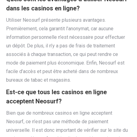
dans les casinos en ligne?
Utiliser Neosurf présente plusieurs avantages.
Premièrement, cela garantit l’anonymat, car aucune
information personnelle n’est nécessaire pour effectuer
un dépôt. De plus, il n’y a pas de frais de traitement
associés à chaque transaction, ce qui peut rendre ce
mode de paiement plus économique. Enfin, Neosurf est
facile d’accès et peut être acheté dans de nombreux
bureaux de tabac et magasins.
Est-ce que tous les casinos en ligne
acceptent Neosurf?
Bien que de nombreux casinos en ligne acceptent
Neosurf, ce n’est pas une méthode de paiement
universelle. Il est donc important de vérifier sur le site du