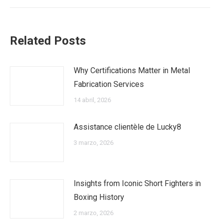
Related Posts
Why Certifications Matter in Metal
Fabrication Services
14 abril, 2026
Assistance clientèle de Lucky8
3 marzo, 2026
Insights from Iconic Short Fighters in
Boxing History
2 marzo, 2026