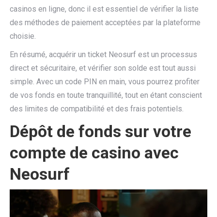
casinos en ligne, donc il est essentiel de vérifier la liste
des méthodes de paiement acceptées par la plateforme
choisie.
En résumé, acquérir un ticket Neosurf est un processus
direct et sécuritaire, et vérifier son solde est tout aussi
simple. Avec un code PIN en main, vous pourrez profiter
de vos fonds en toute tranquillité, tout en étant conscient
des limites de compatibilité et des frais potentiels.
Dépôt de fonds sur votre
compte de casino avec
Neosurf