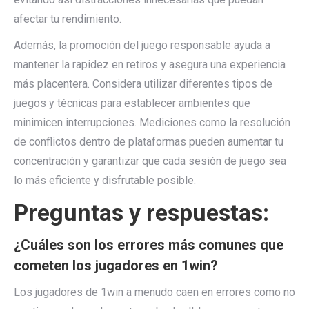
afectar tu rendimiento.
Además, la promoción del juego responsable ayuda a
mantener la rapidez en retiros y asegura una experiencia
más placentera. Considera utilizar diferentes tipos de
juegos y técnicas para establecer ambientes que
minimicen interrupciones. Mediciones como la resolución
de conflictos dentro de plataformas pueden aumentar tu
concentración y garantizar que cada sesión de juego sea
lo más eficiente y disfrutable posible.
Preguntas y respuestas:
¿Cuáles son los errores más comunes que
cometen los jugadores en 1win?
Los jugadores de 1win a menudo caen en errores como no