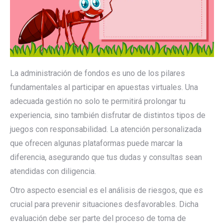
La administración de fondos es uno de los pilares
fundamentales al participar en apuestas virtuales. Una
adecuada gestión no solo te permitirá prolongar tu
experiencia, sino también disfrutar de distintos tipos de
juegos con responsabilidad. La atención personalizada
que ofrecen algunas plataformas puede marcar la
diferencia, asegurando que tus dudas y consultas sean
atendidas con diligencia.
Otro aspecto esencial es el análisis de riesgos, que es
crucial para prevenir situaciones desfavorables. Dicha
evaluación debe ser parte del proceso de toma de