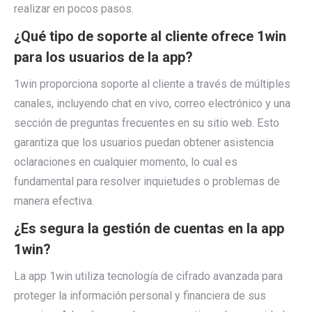
realizar en pocos pasos.
¿Qué tipo de soporte al cliente ofrece 1win
para los usuarios de la app?
1win proporciona soporte al cliente a través de múltiples
canales, incluyendo chat en vivo, correo electrónico y una
sección de preguntas frecuentes en su sitio web. Esto
garantiza que los usuarios puedan obtener asistencia
oclaraciones en cualquier momento, lo cual es
fundamental para resolver inquietudes o problemas de
manera efectiva.
¿Es segura la gestión de cuentas en la app
1win?
La app 1win utiliza tecnología de cifrado avanzada para
proteger la información personal y financiera de sus