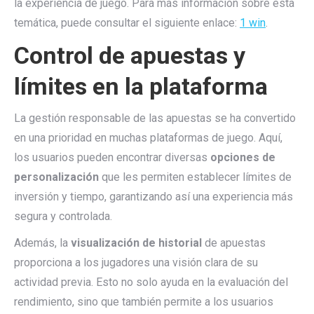
la experiencia de juego. Para más información sobre esta
temática, puede consultar el siguiente enlace:
1 win
.
Control de apuestas y
límites en la plataforma
La gestión responsable de las apuestas se ha convertido
en una prioridad en muchas plataformas de juego. Aquí,
los usuarios pueden encontrar diversas
opciones de
personalización
que les permiten establecer límites de
inversión y tiempo, garantizando así una experiencia más
segura y controlada.
Además, la
visualización de historial
de apuestas
proporciona a los jugadores una visión clara de su
actividad previa. Esto no solo ayuda en la evaluación del
rendimiento, sino que también permite a los usuarios