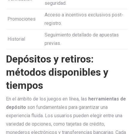
seguridad.
Acceso a incentivos exclusivos post-
Promociones
registro.
Seguimiento detallado de apuestas
Historial
previas.
Depósitos y retiros:
métodos disponibles y
tiempos
En el ámbito de los juegos en línea, las
herramientas de
depósito
son fundamentales para garantizar una
experiencia fluida. Los usuarios pueden elegir entre una
variedad de opciones, como tarjetas de crédito,
monederos electrónicos y transferencias bancarias. Cada