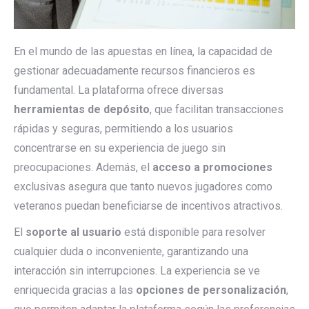
En el mundo de las apuestas en línea, la capacidad de
gestionar adecuadamente recursos financieros es
fundamental. La plataforma ofrece diversas
herramientas de depósito
, que facilitan transacciones
rápidas y seguras, permitiendo a los usuarios
concentrarse en su experiencia de juego sin
preocupaciones. Además, el
acceso a promociones
exclusivas asegura que tanto nuevos jugadores como
veteranos puedan beneficiarse de incentivos atractivos.
El
soporte al usuario
está disponible para resolver
cualquier duda o inconveniente, garantizando una
interacción sin interrupciones. La experiencia se ve
enriquecida gracias a las
opciones de personalización
,