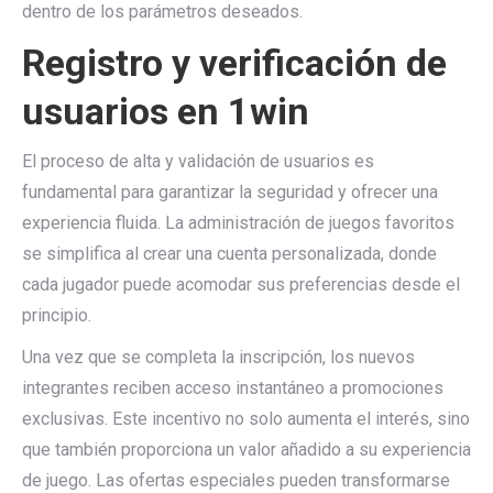
dentro de los parámetros deseados.
Registro y verificación de
usuarios en 1win
El proceso de alta y validación de usuarios es
fundamental para garantizar la seguridad y ofrecer una
experiencia fluida. La administración de juegos favoritos
se simplifica al crear una cuenta personalizada, donde
cada jugador puede acomodar sus preferencias desde el
principio.
Una vez que se completa la inscripción, los nuevos
integrantes reciben acceso instantáneo a promociones
exclusivas. Este incentivo no solo aumenta el interés, sino
que también proporciona un valor añadido a su experiencia
de juego. Las ofertas especiales pueden transformarse