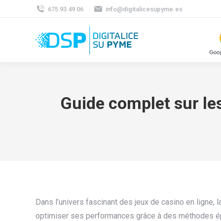
675 93 49 06
info@digitalicesupyme.es
Guide complet sur le
Dans l’univers fascinant des jeux de casino en ligne, l
optimiser ses performances grâce à des méthodes éprou