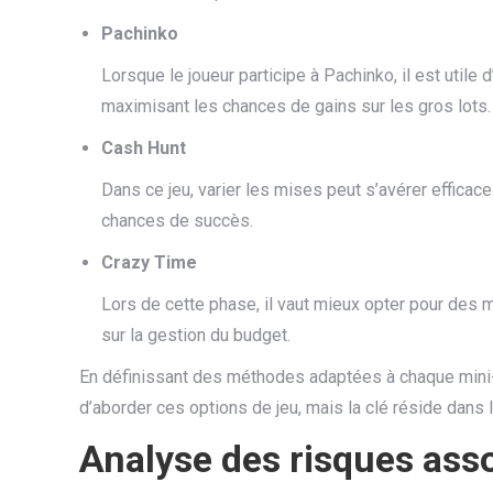
Pachinko
Lorsque le joueur participe à Pachinko, il est util
maximisant les chances de gains sur les gros lots.
Cash Hunt
Dans ce jeu, varier les mises peut s’avérer effic
chances de succès.
Crazy Time
Lors de cette phase, il vaut mieux opter pour des m
sur la gestion du budget.
En définissant des méthodes adaptées à chaque mini-j
d’aborder ces options de jeu, mais la clé réside dans l
Analyse des risques asso