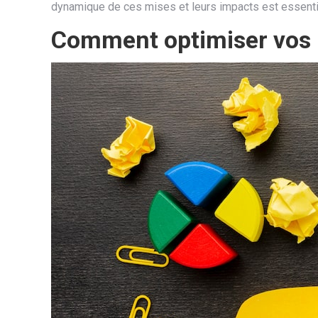
dynamique de ces mises et leurs impacts est essentiel
Comment optimiser vos p