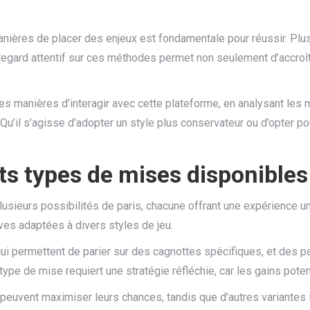
ières de placer des enjeux est fondamentale pour réussir. Plu
 regard attentif sur ces méthodes permet non seulement d’accro
es manières d’interagir avec cette plateforme, en analysant les 
u’il s’agisse d’adopter un style plus conservateur ou d’opter po
ts types de mises disponibles
 plusieurs possibilités de paris, chacune offrant une expérience
ives adaptées à divers styles de jeu.
i permettent de parier sur des cagnottes spécifiques, et des par
ype de mise requiert une stratégie réfléchie, car les gains pote
s peuvent maximiser leurs chances, tandis que d’autres variantes