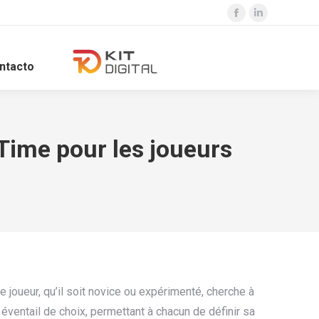
Facebook
Linkedin
page
page
opens
opens
ntacto
in
in
new
new
window
window
Time pour les joueurs
e joueur, qu’il soit novice ou expérimenté, cherche à
ventail de choix, permettant à chacun de définir sa