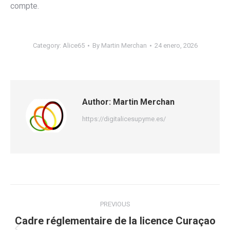
compte.
Category:
Alice65
By
Martin Merchan
24 enero, 2026
Author:
Martin Merchan
https://digitalicesupyme.es/
Post
PREVIOUS
navigation
Cadre réglementaire de la licence Curaçao