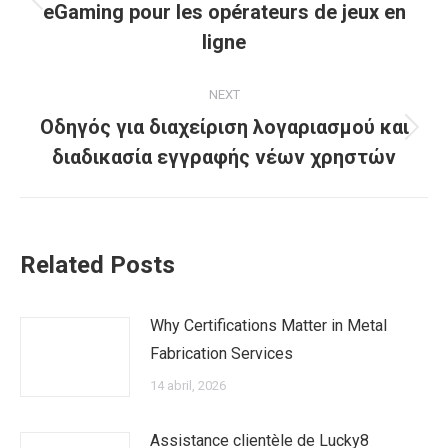
Previous
eGaming pour les opérateurs de jeux en
post:
ligne
NEXT
Οδηγός για διαχείριση λογαριασμού και
Next
διαδικασία εγγραφής νέων χρηστών
post:
Related Posts
Why Certifications Matter in Metal
Fabrication Services
14 abril, 2026
Assistance clientèle de Lucky8