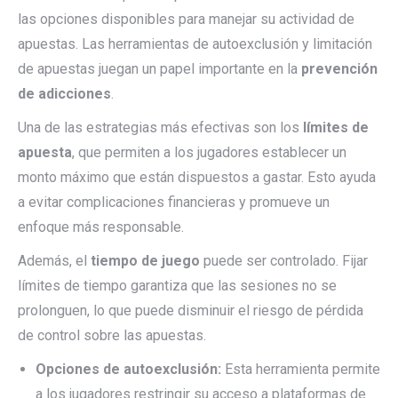
las opciones disponibles para manejar su actividad de
apuestas. Las herramientas de autoexclusión y limitación
de apuestas juegan un papel importante en la
prevención
de adicciones
.
Una de las estrategias más efectivas son los
límites de
apuesta
, que permiten a los jugadores establecer un
monto máximo que están dispuestos a gastar. Esto ayuda
a evitar complicaciones financieras y promueve un
enfoque más responsable.
Además, el
tiempo de juego
puede ser controlado. Fijar
límites de tiempo garantiza que las sesiones no se
prolonguen, lo que puede disminuir el riesgo de pérdida
de control sobre las apuestas.
Opciones de autoexclusión:
Esta herramienta permite
a los jugadores restringir su acceso a plataformas de