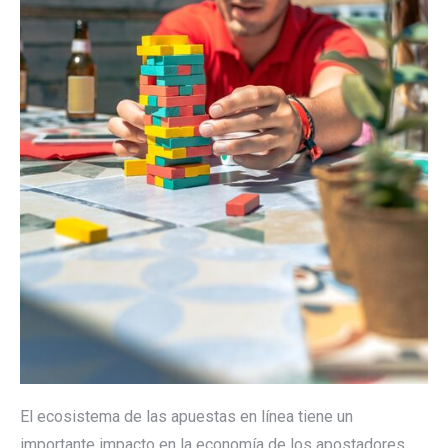
El ecosistema de las apuestas en línea tiene un
importante impacto en la economía de los apostadores.