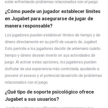
estar enfrentando problemas relacionados con el juego.
¿Cómo puede un jugador establecer límites
en Jugabet para asegurarse de jugar de
manera responsable?
Los jugadores pueden establecer límites de tiempo y de
dinero directamente en su perfil de usuario de Jugabet.
Esto permite a los jugadores decidir de antemano cuánto
tiempo y dinero desean invertir en sus actividades de
juego. Al activar estas opciones, los jugadores pueden
disfrutar de una experiencia más controlada, ayudando a
prevenir el exceso y el potencial desarrollo de problemas
relacionados con el juego.
¿Qué tipo de soporte psicológico ofrece
Jugabet a sus usuarios?