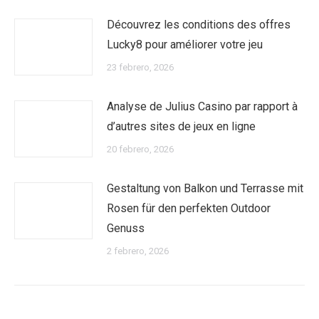
Découvrez les conditions des offres
Lucky8 pour améliorer votre jeu
23 febrero, 2026
Analyse de Julius Casino par rapport à
d’autres sites de jeux en ligne
20 febrero, 2026
Gestaltung von Balkon und Terrasse mit
Rosen für den perfekten Outdoor
Genuss
2 febrero, 2026