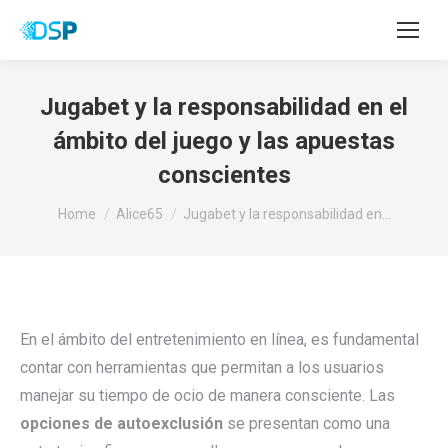
Jugabet y la responsabilidad en el
ámbito del juego y las apuestas
conscientes
You are here:
Home
Alice65
Jugabet y la responsabilidad en…
En el ámbito del entretenimiento en línea, es fundamental
contar con herramientas que permitan a los usuarios
manejar su tiempo de ocio de manera consciente. Las
opciones de autoexclusión
se presentan como una