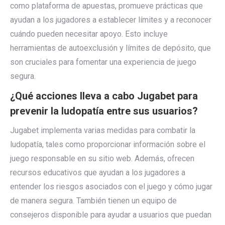
como plataforma de apuestas, promueve prácticas que
ayudan a los jugadores a establecer límites y a reconocer
cuándo pueden necesitar apoyo. Esto incluye
herramientas de autoexclusión y límites de depósito, que
son cruciales para fomentar una experiencia de juego
segura.
¿Qué acciones lleva a cabo Jugabet para
prevenir la ludopatía entre sus usuarios?
Jugabet implementa varias medidas para combatir la
ludopatía, tales como proporcionar información sobre el
juego responsable en su sitio web. Además, ofrecen
recursos educativos que ayudan a los jugadores a
entender los riesgos asociados con el juego y cómo jugar
de manera segura. También tienen un equipo de
consejeros disponible para ayudar a usuarios que puedan