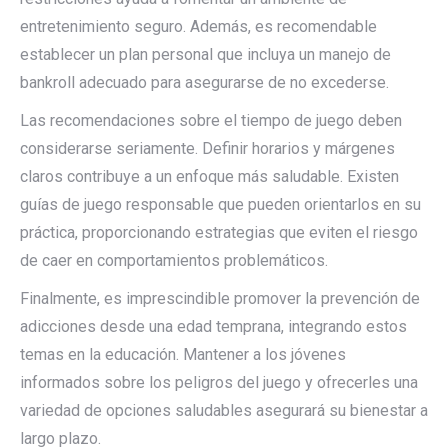
entretenimiento seguro. Además, es recomendable
establecer un plan personal que incluya un manejo de
bankroll adecuado para asegurarse de no excederse.
Las recomendaciones sobre el tiempo de juego deben
considerarse seriamente. Definir horarios y márgenes
claros contribuye a un enfoque más saludable. Existen
guías de juego responsable que pueden orientarlos en su
práctica, proporcionando estrategias que eviten el riesgo
de caer en comportamientos problemáticos.
Finalmente, es imprescindible promover la prevención de
adicciones desde una edad temprana, integrando estos
temas en la educación. Mantener a los jóvenes
informados sobre los peligros del juego y ofrecerles una
variedad de opciones saludables asegurará su bienestar a
largo plazo.