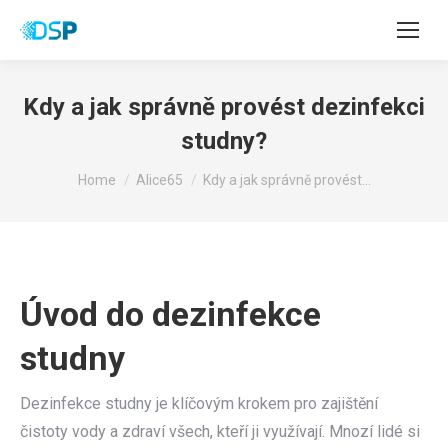
Kdy a jak správně provést dezinfekci
studny?
You are here:
Home
Alice65
Kdy a jak správně provést…
Úvod do dezinfekce
studny
Dezinfekce studny je klíčovým krokem pro zajištění
čistoty vody a zdraví všech, kteří ji využívají. Mnozí lidé si