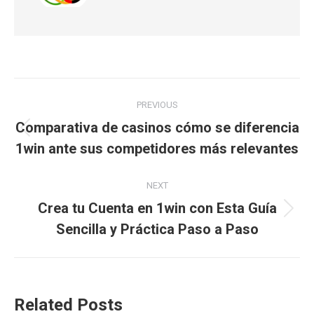
Post
PREVIOUS
navigation
Comparativa de casinos cómo se diferencia
Previous
1win ante sus competidores más relevantes
post:
NEXT
Crea tu Cuenta en 1win con Esta Guía
Next
Sencilla y Práctica Paso a Paso
post:
Related Posts