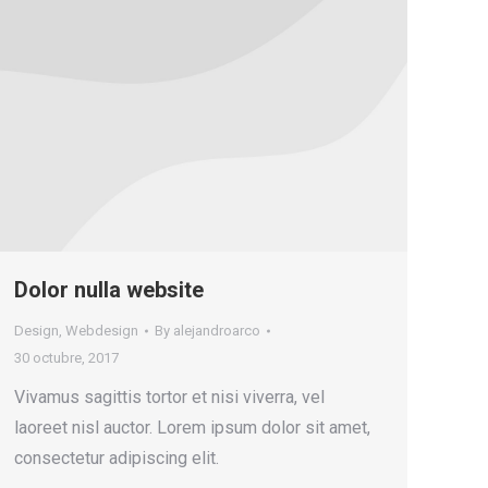
Dolor nulla website
Design
,
Webdesign
By
alejandroarco
30 octubre, 2017
Vivamus sagittis tortor et nisi viverra, vel
laoreet nisl auctor. Lorem ipsum dolor sit amet,
consectetur adipiscing elit.