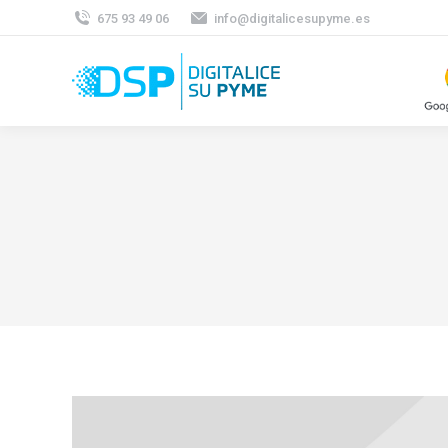
675 93 49 06
info@digitalicesupyme.es