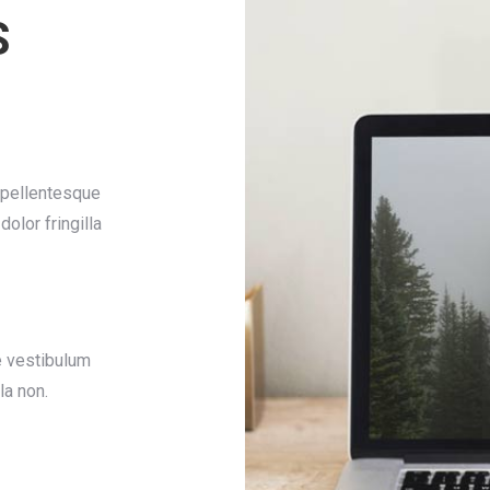
S
 pellentesque
olor fringilla
e vestibulum
la non.