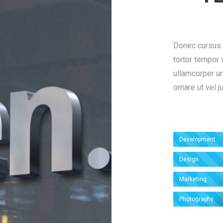
Donec cursus 
tortor tempor v
ullamcorper ur
ornare ut vel j
Development
Design
Marketing
Photography