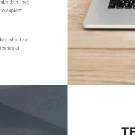
nibh diam, nec
ero sapient.
lum nibh diam,
aecenas ut
T