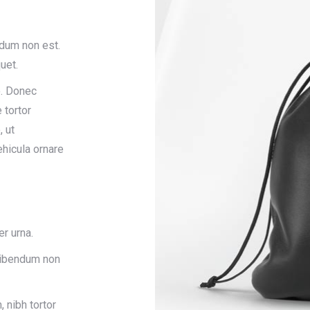
ndum non est.
uet.
. Donec
 tortor
, ut
ehicula ornare
er urna.
 bibendum non
 nibh tortor