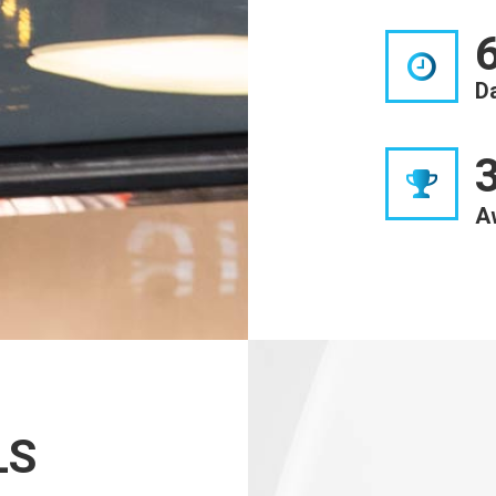
D
A
LS