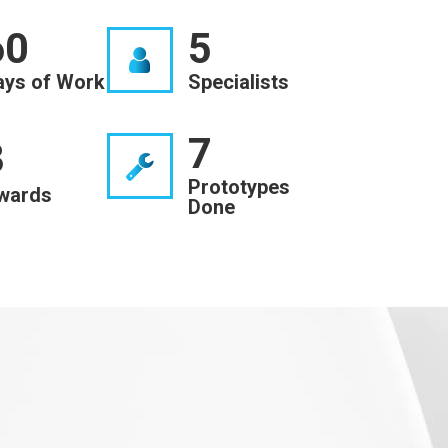
60
5
ays of Work
Specialists
7
3
Prototypes
wards
Done