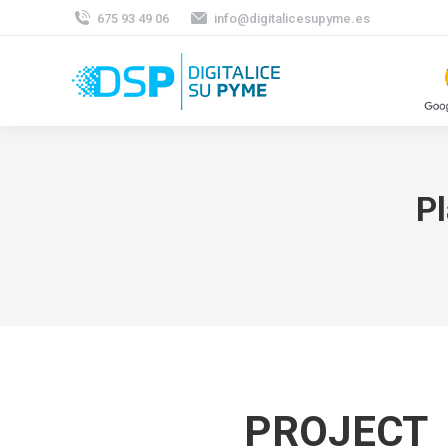
675 93 49 06
info@digitalicesupyme.es
Pl
PROJECT