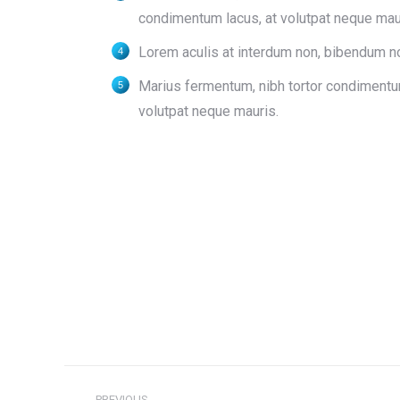
condimentum lacus, at volutpat neque maur
Lorem aculis at interdum non, bibendum n
Мarius fermentum, nibh tortor condimentu
volutpat neque mauris.
Navegación
PREVIOUS